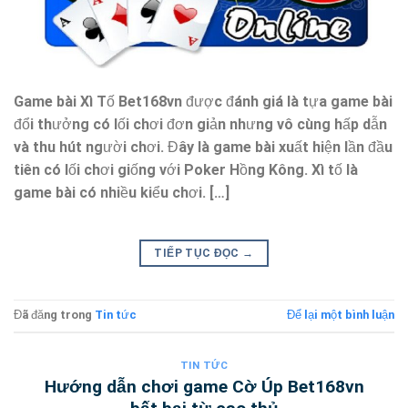
Game bài Xì Tố Bet168vn được đánh giá là tựa game bài
đổi thưởng có lối chơi đơn giản nhưng vô cùng hấp dẫn
và thu hút người chơi. Đây là game bài xuất hiện lần đầu
tiên có lối chơi giống với Poker Hồng Kông. Xì tố là
game bài có nhiều kiểu chơi. […]
TIẾP TỤC ĐỌC
→
Đã đăng trong
Tin tức
Để lại một bình luận
TIN TỨC
Hướng dẫn chơi game Cờ Úp Bet168vn