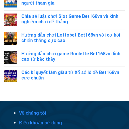
người tham gia
Chia sẻ luật chơi Slot Game Bet168vn và kinh
nghiệm chơi dễ thắng
Hướng dẫn chơi Lottobet Bet168vn với cơ hội
chiến thắng cực cao
Hướng dẫn chơi game Roulette Bet168vn đỉnh
cao từ bậc thầy
Các bí quyết làm giàu từ Xổ số lô đề Bet168vn
cực chuẩn
Về chúng tôi
Điều khoản sử dụng