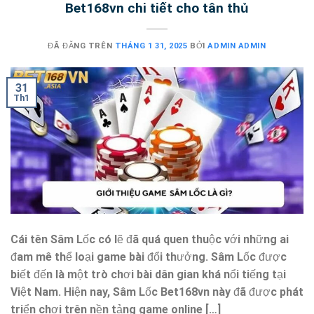
Bet168vn chi tiết cho tân thủ
ĐÃ ĐĂNG TRÊN
THÁNG 1 31, 2025
BỞI
ADMIN ADMIN
31
Th1
Cái tên Sâm Lốc có lẽ đã quá quen thuộc với những ai
đam mê thể loại game bài đổi thưởng. Sâm Lốc được
biết đến là một trò chơi bài dân gian khá nổi tiếng tại
Việt Nam. Hiện nay, Sâm Lốc Bet168vn này đã được phát
triển chơi trên nền tảng game online […]