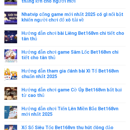
thắng lớn cho người mới
Nhatvip cổng game mới nhất 2025 có gì nổi bật
khiến người chơi đổ xô tải về
Hướng dẫn chơi bài Liêng Bet168vn chi tiết cho
tân thủ
Hướng dẫn chơi game Sâm Lốc Bet168vn chi
tiết cho tân thủ
Hướng dẫn tham gia đánh bài Xì Tố Bet168vn
chuẩn nhất 2025
Hướng dẫn chơi game Cờ Úp Bet168vn bất bại
từ cao thủ
Hướng dẫn chơi Tiến Lên Miền Bắc Bet168vn
mới nhất 2025
Xổ Số Siêu Tốc Bet168vn thu hút đông đảo