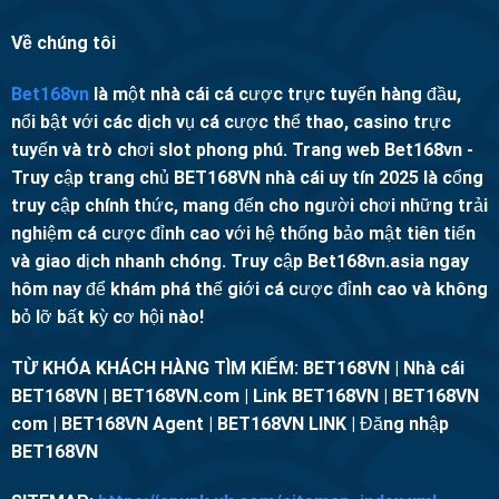
Về chúng tôi
Bet168vn
là một nhà cái cá cược trực tuyến hàng đầu,
nổi bật với các dịch vụ cá cược thể thao, casino trực
tuyến và trò chơi slot phong phú. Trang web Bet168vn -
Truy cập trang chủ BET168VN nhà cái uy tín 2025 là cổng
truy cập chính thức, mang đến cho người chơi những trải
nghiệm cá cược đỉnh cao với hệ thống bảo mật tiên tiến
và giao dịch nhanh chóng. Truy cập Bet168vn.asia ngay
hôm nay để khám phá thế giới cá cược đỉnh cao và không
bỏ lỡ bất kỳ cơ hội nào!
TỪ KHÓA KHÁCH HÀNG TÌM KIẾM:
BET168VN | Nhà cái
BET168VN | BET168VN.com | Link BET168VN | BET168VN
com | BET168VN Agent | BET168VN LINK | Đăng nhập
BET168VN