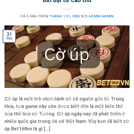
bất bại từ cao thủ
ĐÃ ĐĂNG TRÊN
THÁNG 1 31, 2025
BỞI
ADMIN ADMIN
31
Th1
Cờ úp là một trò chơi đánh cờ có nguồn gốc từ Trung
Hoa, tựa game này còn được biết đến là một biến thể
của thể loại cờ Tướng. Cờ úp ngày nay đã phát triển ở
nhiều quốc gia trong đó có Việt Nam. Vậy bạn đã biết cờ
úp Bet168vn là gì […]