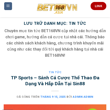
Chuyển
LINK
đến
nội
dung
LƯU TRỮ DANH MỤC:
TIN TỨC
Chuyên mục tin tức BET168VN cập nhật các hướng dẫn
chơi game, hướng dẫn cá cược tại nhà cái. Thông báo
các chính sách khách hàng, chương trình khuyến mãi
cũng như các thay đổi tới quý khách hàng tại nhà cái
BET168VN!
TIN TỨC
TP Sports – Sảnh Cá Cược Thể Thao Đa
Dạng Và Hấp Dẫn Tại Sin88
ĐÃ ĐĂNG TRÊN
THÁNG 9 15, 2025
BỞI
ADMIN ADMIN