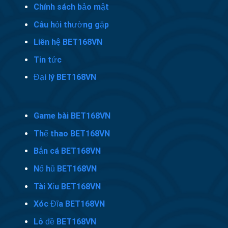
Chính sách bảo mật
Câu hỏi thường gặp
Liên hệ
BET168VN
Tin tức
Đại lý
BET168VN
Game bài BET168VN
Thể thao BET168VN
Bắn cá BET168VN
Nổ hũ BET168VN
Tài Xỉu BET168VN
Xóc Đĩa BET168VN
Lô đề BET168VN